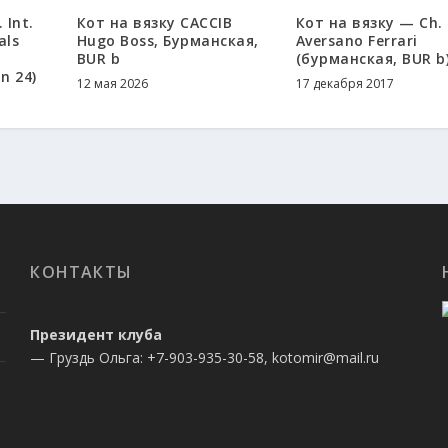
 Int.
Кот на вязку CAСCIB
Кот на вязку — Ch.
als
Hugo Boss, Бурманская,
Aversano Ferrari
BUR b
(бурманская, BUR b
n 24)
12 мая 2026
17 декабря 2017
КОНТАКТЫ
Президент клуба
— Груздь Ольга: +7-903-935-30-58, kotomir@mail.ru