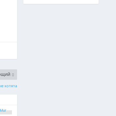
ЮЩИЙ
ие котята