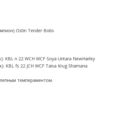
мпион) Ostin Tender Bobs
к): KBL n 22 WCH WCF Soya Untara NewHarley
к): KBL fs 22 JCH WCF Taisa Krug Shamana
олепным темпераментом.
.